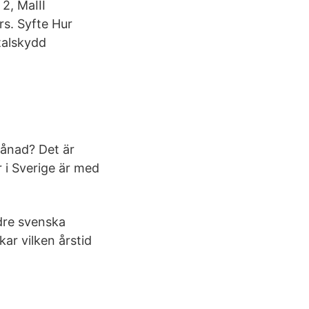
2, MaIII
s. Syfte Hur
talskydd
månad? Det är
 i Sverige är med
dre svenska
ar vilken årstid