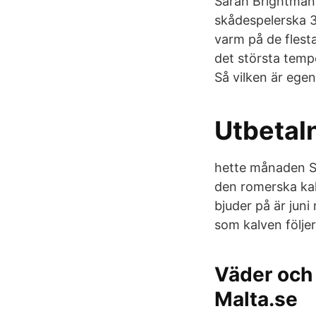
Sarah Brightman,
skådespelerska 3
varm på de flesta
det största temp
Så vilken är ege
Utbetal
hette månaden Sex
den romerska kal
bjuder på är jun
som kalven följer
Väder och
Malta.se