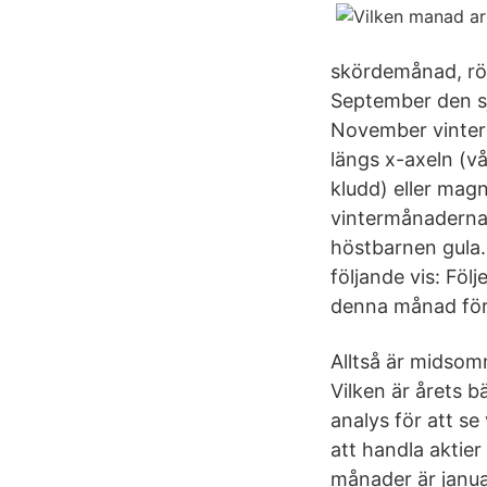
skördemånad, rö
September den s
November vinte
längs x-axeln (v
kludd) eller mag
vintermånaderna
höstbarnen gula.
följande vis: Föl
denna månad för
Alltså är midso
Vilken är årets 
analys för att s
att handla aktie
månader är janua