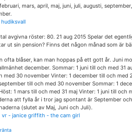
februari, mars, april, maj, juni, juli, augusti, september
mber.
 hudiksvall
tal avgivna röster: 80. 21 aug 2015 Spelar det egentl
tar ut sin pension? Finns det någon månad som är bät
ofta blåser, kan man hoppas på ett gott år. Juni mot
allmänhet december. Sommar: 1 juni till och med 31 au
ch med 30 november Vinter: 1 december till och med 
1 september till och med 30 november Sommar: 1 dece
öst: 1 mars till och med 31 maj Vinter: 1 juni till och
rna att fylla år i tror jag spontant är September o
erna (slutet av Maj, Juni och Juli).
r - janice griffith - the cam girl
ränta