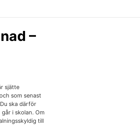
ånad –
r sjätte
l och som senast
 Du ska därför
n går i skolan. Om
ningsskyldig till