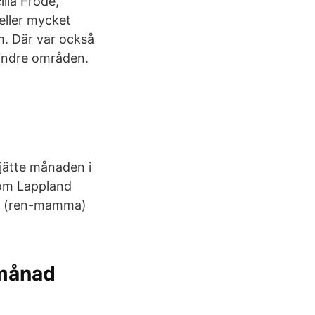
lia Frode,
eller mycket
m. Där var också
mindre områden.
sjätte månaden i
som Lappland
aja (ren-mamma)
 månad