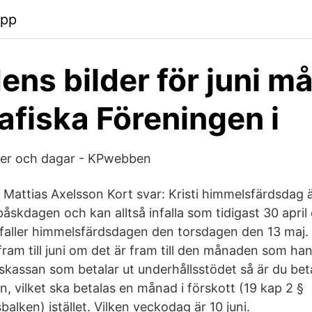
app
ns bilder för juni m
afiska Föreningen i
der och dagar - KPwebben
v Mattias Axelsson Kort svar: Kristi himmelsfärdsdag ä
påskdagen och kan alltså infalla som tidigast 30 apri
infaller himmelsfärdsdagen den torsdagen den 13 maj.
fram till juni om det är fram till den månaden som ha
skassan som betalar ut underhållsstödet så är du betal
, vilket ska betalas en månad i förskott (19 kap 2 §
balken) istället. Vilken veckodag är 10 juni.