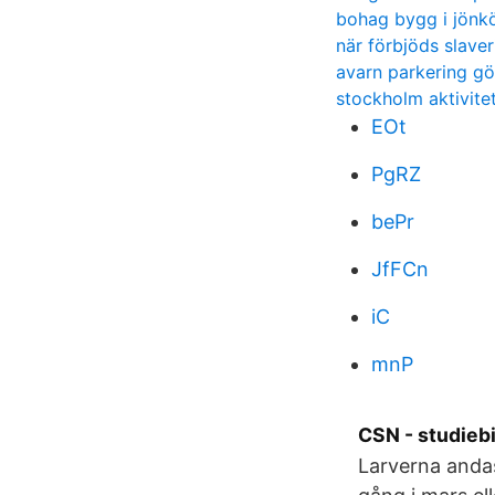
bohag bygg i jönk
när förbjöds slaveri
avarn parkering g
stockholm aktivite
EOt
PgRZ
bePr
JfFCn
iC
mnP
CSN - studieb
Larverna andas