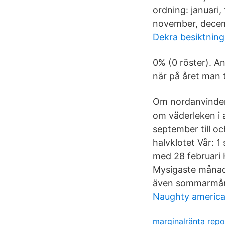
ordning: januari, 
november, dece
Dekra besiktning
0% (0 röster). An
när på året man 
Om nordanvinden 
om väderleken i 
september till o
halvklotet Vår: 
med 28 februari H
Mysigaste månade
även sommarmånad
Naughty america v
marginalränta repo