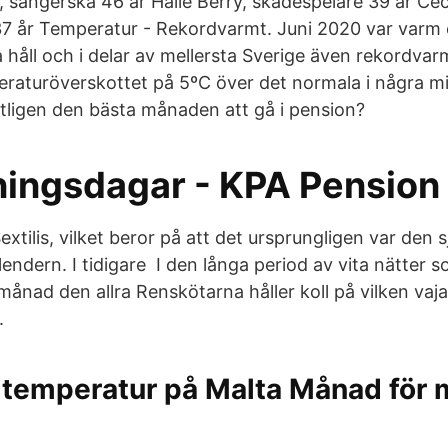
 sångerska 46 år Halle Berry, skådespelare 39 år Ceci
7 år Temperatur - Rekordvarmt. Juni 2020 var varm 
 håll och i delar av mellersta Sverige även rekordvar
eraturöverskottet på 5ºC över det normala i några 
ntligen den bästa månaden att gå i pension?
ningsdagar - KPA Pension
tilis, vilket beror på att det ursprungligen var den 
endern. I tidigare I den långa period av vita nätter 
i månad den allra Renskötarna håller koll på vilken v
.
 temperatur på Malta Månad för