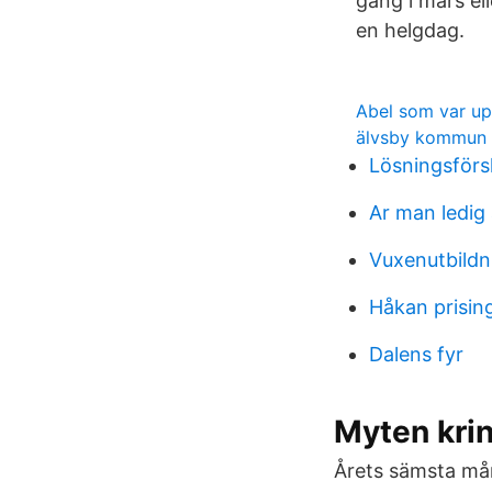
gång i mars el
en helgdag.
Abel som var u
älvsby kommun
Lösningsförs
Ar man ledig
Vuxenutbildn
Håkan prisin
Dalens fyr
Myten kri
Årets sämsta mån