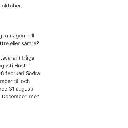
, oktober,
igen någon roll
tre eller sämre?
svarar i fråga
gusti Höst: 1
28 februari Södra
mber till och
 med 31 augusti
ch December, men