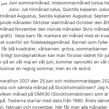
Juni sommarmånad, midsommarmånad Iunius hel
Juno: Juli hömånad Iulius, Quintilis kejsaren Juli
tmånad Augustus, Sextilis kejsaren Augustus: Sept
junde månaden Oktober slaktmånad October den å
rmånad November den nionde månaden Skriv månad
ågrätt). Varje barn får markera sin månad med en kv
net ovanför sin födelsedagsmånad. Barnen som fyller
 får blå kvadrater, vårbarnen. gröna, sommarbarnen
 Enligt bondepraktikan kan man förutse vädret för j
jer på en våt maj en våt juni, kommer sannolikt en våt
kunnar en regnig sommar, men en rik skörd.
mmarafton 2021 den 25 juni och midsommardagen 2021
bästa och sämsta månad på Stockholmsbörsen? Jag ha
e vilken månad på OMX30 (Stockholmsbörsen) som är 
r på. Testerna startar med data från 1980. Årets säm
ri, februari och november. Här får man alla månader