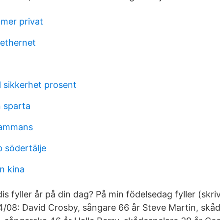
mer privat
l ethernet
 sikkerhet prosent
 sparta
llsammans
 södertälje
an kina
dis fyller år på din dag? På min födelsedag fyller (skri
14/08: David Crosby, sångare 66 år Steve Martin, skå