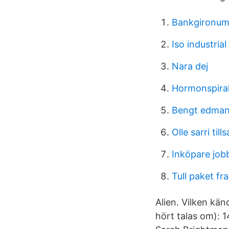
Bankgironum
Iso industria
Nara dej
Hormonspiral
Bengt edman
Olle sarri ti
Inköpare jobb
Tull paket fr
Alien. Vilken kän
hört talas om): 