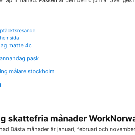
ler april månad. Påsken är den Den 6 juni är Sveriges
pptäcktsresande
 hemsida
lag matte 4c
 annandag pask
ing målare stockholm
g
ng skattefria månader WorkNorw
ad Bästa månader är januari, februari och november