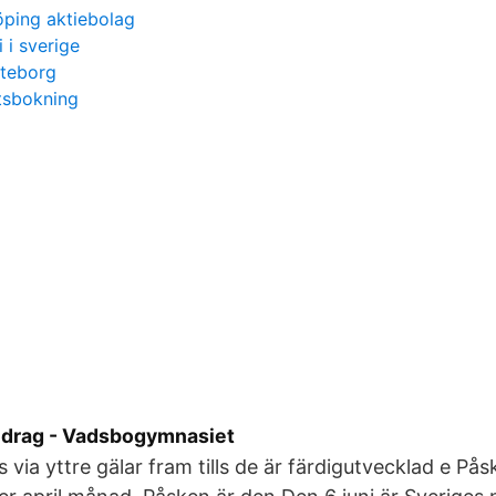
öping aktiebolag
 i sverige
öteborg
tsbokning
idrag - Vadsbogymnasiet
 via yttre gälar fram tills de är färdigutvecklad e På