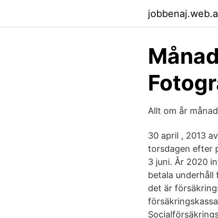
jobbenaj.web.
Månade
Fotogr
Allt om år måna
30 april , 2013 a
torsdagen efter 
3 juni. År 2020 
betala underhåll 
det är försäkring
försäkringskassan
Socialförsäkrings