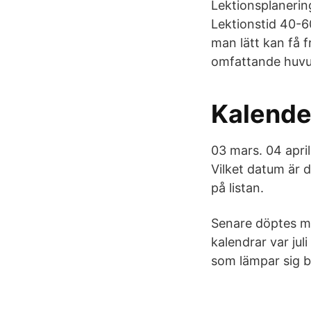
Lektionsplanerin
Lektionstid 40-6
man lätt kan få 
omfattande huvu
Kalende
03 mars. 04 april
Vilket datum är 
på listan.
Senare döptes må
kalendrar var jul
som lämpar sig bä