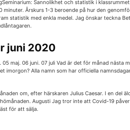
gSeminarium: Sannolikhet och statistik i klassrummet 
0 minuter. Årskurs 1-3 beroende på hur den genomför
fram statistik med enkla medel. Jag önskar teckna Be
dlåntagaren.
r juni 2020
. 05 maj. 06 juni. 07 juli Vad är det för månad nästa 
det imorgon? Alla namn som har officiella namnsdagar
naden om, efter härskaren Julius Caesar. I en del äl
i hömånaden. Augusti Jag tror inte att Covid-19 påverk
st för att sälja.