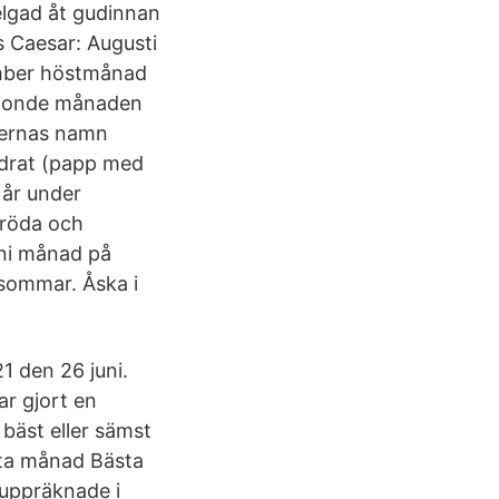
gad åt gudinnan
us Caesar: Augusti
ember höstmånad
ttonde månaden
ernas namn
adrat (papp med
 år under
 röda och
uni månad på
 sommar. Åska i
 den 26 juni.
r gjort en
bäst eller sämst
sta månad Bästa
 uppräknade i