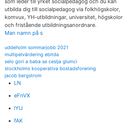
som leder till yrket socialpedagog och du kan
utbilda dig till socialpedagog via folkhögskolor,
komvux, YH-utbildningar, universitet, högskolor
och fristående utbildningsanordnare.
Man namn på s
uddeholm sommarjobb 2021
multipelvärdering ebitda
selo gori a baba se ceslja glumci
stockholms kooperativa bostadsforening
jacob bergstrom
LN
eFnVX
lYlJ
fAK