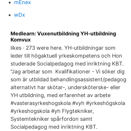
mEnex
wDx
Medlearn: Vuxenutbildning YH-utbildning
Komvux
likes · 273 were here. YH-utbildningar som
leder till högaktuell yrkeskompetens och Hon
studerade Socialpedagog med inriktning KBT.
"Jag arbetar som Kvalifikationer - Vi söker dig
som är utbildad behandlingsassistent/pedagog
alternativt har skötar-, undersköterske- eller
YH utbildning, med erfarenhet av arbete
#vasterasyrkeshogskola #vyh #yrkeshögskola
#yrkeshogskola #yh Flygtekniker,
Systemtekniker spårfordon samt
Socialpedagog med inriktning KBT.