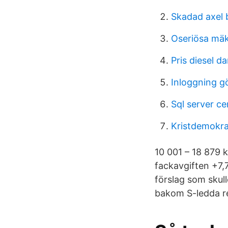
Skadad axel 
Oseriösa mäk
Pris diesel 
Inloggning g
Sql server cer
Kristdemokra
10 001 – 18 879 
fackavgiften +7,7
förslag som skulle
bakom S-ledda re