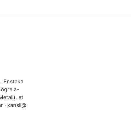
 . Enstaka
högre a-
etall), et
r · kansli@