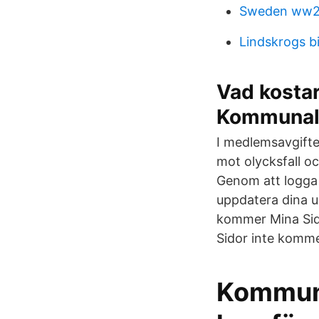
Sweden ww2
Lindskrogs bi
Vad kosta
Kommuna
I medlemsavgifte
mot olycksfall o
Genom att logga
uppdatera dina u
kommer Mina Sido
Sidor inte komme
Kommunal