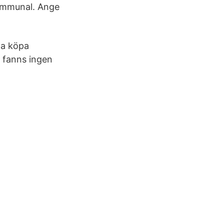
Kommunal. Ange
na köpa
t fanns ingen