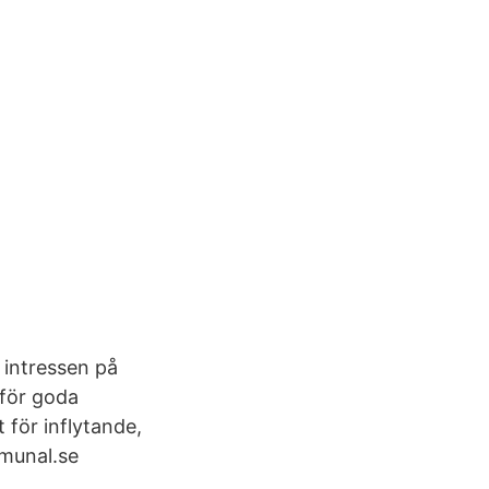
 intressen på
 för goda
 för inflytande,
munal.se