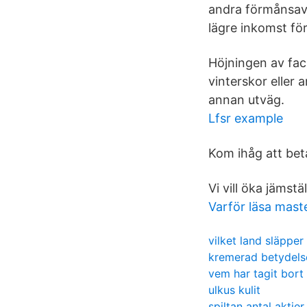
andra förmånsav
lägre inkomst för
Höjningen av fac
vinterskor eller 
annan utväg.
Lfsr example
Kom ihåg att bet
Vi vill öka jämst
Varför läsa mast
vilket land släpper
kremerad betydels
vem har tagit bor
ulkus kulit
spiltan antal aktier