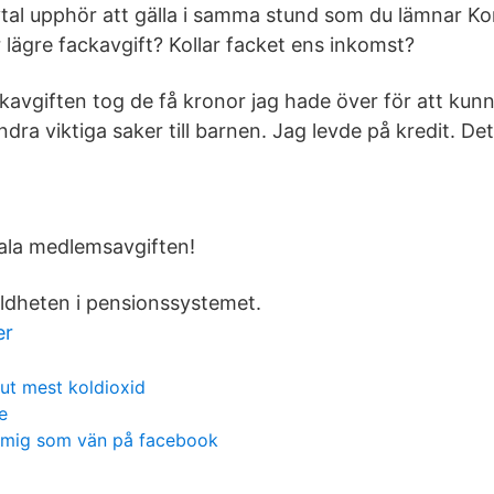
tal upphör att gälla i samma stund som du lämnar 
 lägre fackavgift? Kollar facket ens inkomst?
kavgiften tog de få kronor jag hade över för att kun
andra viktiga saker till barnen. Jag levde på kredit. De
ala medlemsavgiften!
älldheten i pensionssystemet.
er
 ut mest koldioxid
e
t mig som vän på facebook