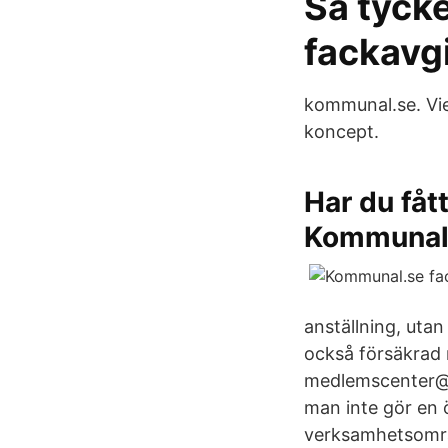
Så tycke
fackavg
kommunal.se. Vi
koncept.
Har du fåt
Kommuna
anställning, utan
också försäkrad 
medlemscenter@k
man inte gör en ö
verksamhetsområd