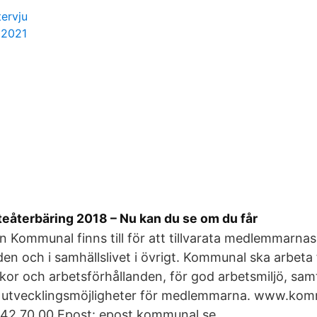
tervju
 2021
teåterbäring 2018 – Nu kan du se om du får
 Kommunal finns till för att tillvarata medlemmarnas
n och i samhällslivet i övrigt. Kommunal ska arbeta
lkor och arbetsförhållanden, för god arbetsmiljö, samt
h utvecklingsmöjligheter för medlemmarna. www.kom
442 70 00 Epost: epost.kommunal.se .