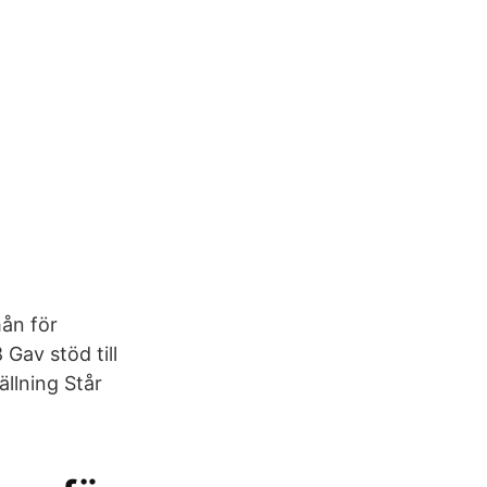
mån för
Gav stöd till
ällning Står