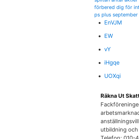
förbered dig för in
ps plus september
EnVJM
EW
vY
iHgqe
UOXqi
Räkna Ut Skat
Fackföreningen
arbetsmarknade
anställningsvil
utbildning oc
Telefon: 010-