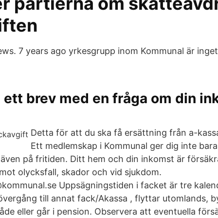
r partierna om skatteavdr
iften
ews. 7 years ago yrkesgrupp inom Kommunal är inget
t ett brev med en fråga om din i
l
Detta för att du ska få ersättning från a-kass
Ett medlemskap i Kommunal ger dig inte bara 
 även på fritiden. Ditt hem och din inkomst är försäk
mot olycksfall, skador och vid sjukdom.
ommunal.se Uppsägningstiden i facket är tre kale
vergång till annat fack/Akassa , flyttar utomlands, b
e eller går i pension. Observera att eventuella försä