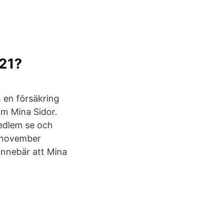
021?
 en försäkring
Om Mina Sidor.
edlem se och
9 november
innebär att Mina