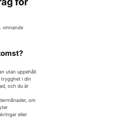
ag för
. vinnande
nkomst?
an utan uppehåll.
trygghet i din
rad, och du är
ndermånader, om
yter
kringar eller