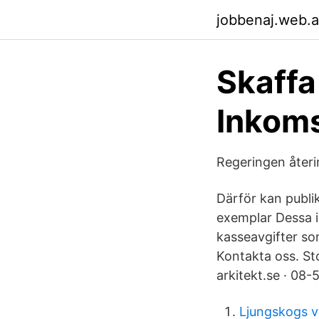
jobbenaj.web.
Skaff
Inkoms
Regeringen återi
Därför kan publi
exemplar Dessa i
kasseavgifter so
Kontakta oss. St
arkitekt.se · 08
Ljungskogs v