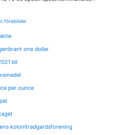
i förebilder
aktie
enbrant one dollar
021 bil
livsmedel
ice per ounce
pel
taget
dens kolonitradgardsforening