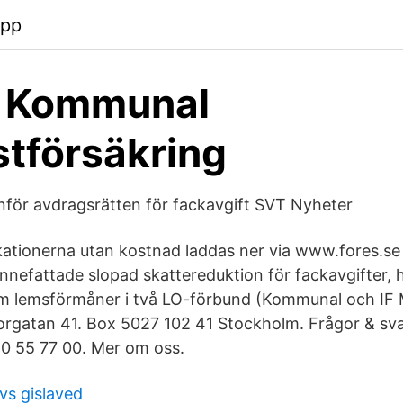
app
a Kommunal
tförsäkring
nför avdragsrätten för fackavgift SVT Nyheter
kationerna utan kostnad laddas ner via www.fores.se
nnefattade slopad skattereduktion för fackavgifter, 
m lemsförmåner i två LO-förbund (Kommunal och IF M
orgatan 41. Box 5027 102 41 Stockholm. Frågor & sva
-50 55 77 00. Mer om oss.
vs gislaved