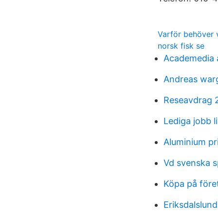
Varför behöver v
norsk fisk se
Academedia 
Andreas warg
Reseavdrag 2
Lediga jobb 
Aluminium pr
Vd svenska s
Köpa på före
Eriksdalslun