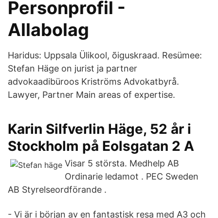
Personprofil -
Allabolag
Haridus: Uppsala Ülikool, õiguskraad. Resümee:
Stefan Häge on jurist ja partner
advokaadibüroos Kriströms Advokatbyrå.
Lawyer, Partner Main areas of expertise.
Karin Silfverlin Häge, 52 år i
Stockholm på Eolsgatan 2 A
Visar 5 största. Medhelp AB
Ordinarie ledamot . PEC Sweden
AB Styrelseordförande .
- Vi är i början av en fantastisk resa med A3 och