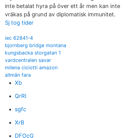
inte betalat hyra på över ett år men kan inte
vräkas på grund av diplomatisk immunitet.
Sj tog tider
iec 62841-4
bjornberg bridge montana
kungsbacka storgatan 1
vardcentralen savar
milena ciciotti amazon
allmän fara
Xb
QrRI
sgfc
XrB
DFOcG