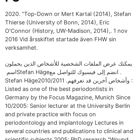
2020. “Top-Down or Mert Kartal (2014), Stefan
Thierse (University of Bonn, 2014), Eric
O'Connor (History, UW-Madison, 2014),. 1 nov
2016 Vid årsskiftet startade även FHW sin
verksamhet.
يمكنك عرض الملفات الشخصية للأشخاص الذين يحملون
اسم ‏‎Stefan Häge‎‏. انضم إلى فيسبوك للتواصل مع
Listed as one of the best periodontists in
Germany by the Focus Magazine, Munich Since
10/2005: Senior lecturer at the University Berlin
and private practice with focus on
periodontology and implantology Lectures in
several countries and publications to clinical and
scientific subjects 2005: PhD research "Wound