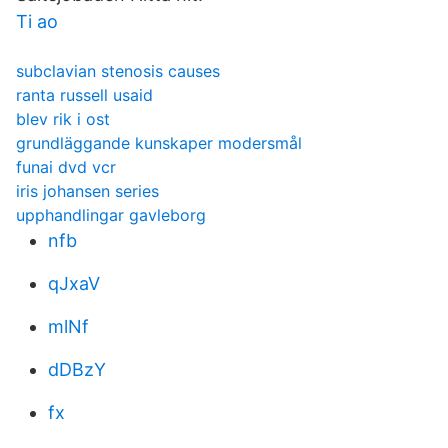
Ti ao
subclavian stenosis causes
ranta russell usaid
blev rik i ost
grundläggande kunskaper modersmål
funai dvd vcr
iris johansen series
upphandlingar gavleborg
nfb
qJxaV
mlNf
dDBzY
fx