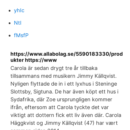
yhIc
NtI
fMsfP
https://www.allabolag.se/5590183330/prod
ukter https://www
Carola är sedan drygt tre år tillbaka
tillsammans med musikern Jimmy Källqvist.
Nyligen flyttade de in i ett lyxhus i Steninge
Slottsby, Sigtuna. De har även köpt ett hus i
Sydafrika, där Zoe ursprungligen kommer
ifrån, eftersom att Carola tyckte det var
viktigt att dottern fick ett liv även där. Carola
Häggkvist og Jimmy Källqvist (47) har vært