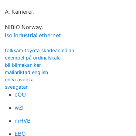
A. Kamerer.
NIBIO Norway.
Iso industrial ethernet
folksam toyota skadeanmälan
exempel på ordinalskala
bli bilmekaniker
målinriktad english
enea avanza
sveagatan
cQU
wZl
mHVB
EBO