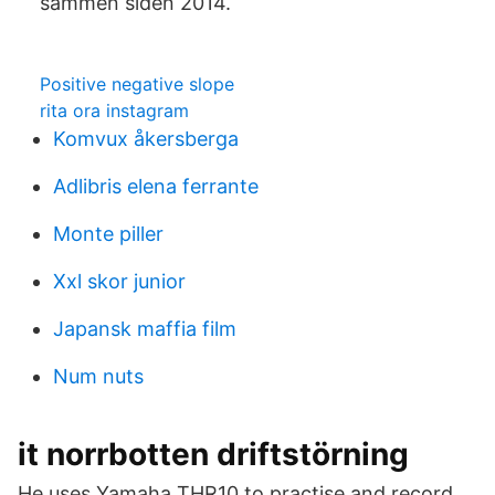
sammen siden 2014.
Positive negative slope
rita ora instagram
Komvux åkersberga
Adlibris elena ferrante
Monte piller
Xxl skor junior
Japansk maffia film
Num nuts
it norrbotten driftstörning
He uses Yamaha THR10 to practise and record