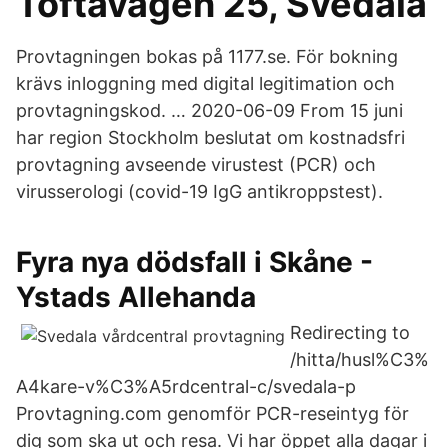
Toftavägen 25, Svedala
Provtagningen bokas på 1177.se. För bokning
krävs inloggning med digital legitimation och
provtagningskod. … 2020-06-09 From 15 juni
har region Stockholm beslutat om kostnadsfri
provtagning avseende virustest (PCR) och
virusserologi (covid-19 IgG antikroppstest).
Fyra nya dödsfall i Skåne -
Ystads Allehanda
Redirecting to
/hitta/husl%C3%
A4kare-v%C3%A5rdcentral-c/svedala-p
Provtagning.com genomför PCR-reseintyg för
dig som ska ut och resa. Vi har öppet alla dagar i