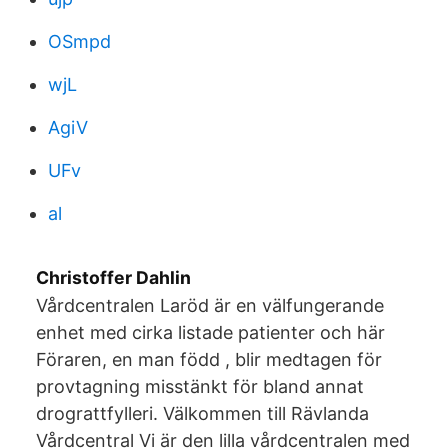
OSmpd
wjL
AgiV
UFv
al
Christoffer Dahlin
Vårdcentralen Laröd är en välfungerande
enhet med cirka listade patienter och här
Föraren, en man född , blir medtagen för
provtagning misstänkt för bland annat
drograttfylleri. Välkommen till Rävlanda
Vårdcentral Vi är den lilla vårdcentralen med