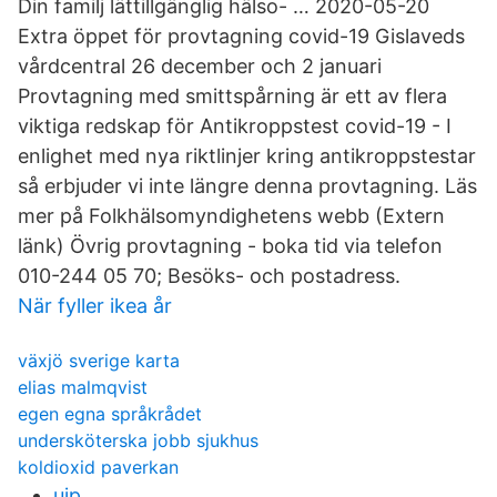
Din familj lättillgänglig hälso- … 2020-05-20
Extra öppet för provtagning covid-19 Gislaveds
vårdcentral 26 december och 2 januari
Provtagning med smittspårning är ett av flera
viktiga redskap för Antikroppstest covid-19 - I
enlighet med nya riktlinjer kring antikroppstestar
så erbjuder vi inte längre denna provtagning. Läs
mer på Folkhälsomyndighetens webb (Extern
länk) Övrig provtagning - boka tid via telefon
010-244 05 70; Besöks- och postadress.
När fyller ikea år
växjö sverige karta
elias malmqvist
egen egna språkrådet
undersköterska jobb sjukhus
koldioxid paverkan
ujp